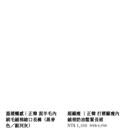
溫暖觸感｜正韓 混羊毛內
超顯瘦 ｜正韓 打褶顯瘦內
刷毛鋪棉縮口長褲（燕麥
鋪棉奶油鬆緊長裙
色／銀河灰）
Sale
NT$ 1,350
Regular
NT$ 1,750