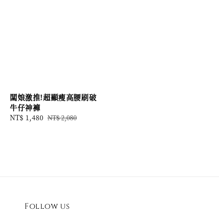
闆娘激推!超顯瘦高腰刷破
牛仔神褲
Sale
NT$ 1,480
Regular
NT$ 2,080
price
price
Follow us