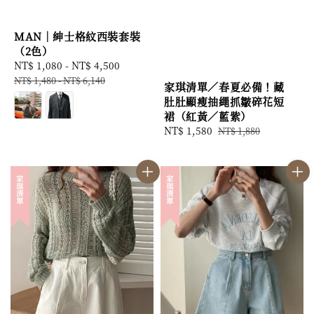
MAN｜紳士格紋西裝套裝
（2色）
Sale
NT$ 1,080
-
NT$ 4,500
Regular
price
price
NT$ 1,480
-
NT$ 6,140
家琪清單／春夏必備！藏
肚肚顯瘦抽繩抓皺碎花短
裙（紅黃／藍紫）
Sale
NT$ 1,580
Regular
NT$ 1,880
price
price
家琪清單
家琪清單