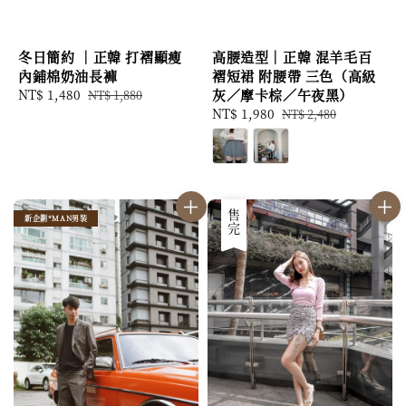
冬日簡約 ｜正韓 打褶顯瘦
高腰造型｜正韓 混羊毛百
內鋪棉奶油長褲
褶短裙 附腰帶 三色（高級
Sale
NT$ 1,480
Regular
灰／摩卡棕／午夜黑）
NT$ 1,880
price
price
Sale
NT$ 1,980
Regular
NT$ 2,480
price
price
優惠
售完
新企劃*MAN男裝