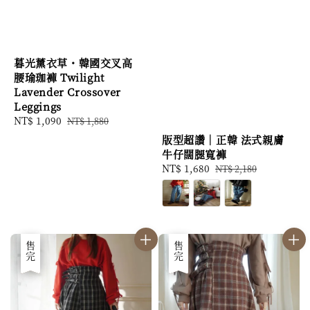
暮光薰衣草・韓國交叉高
腰瑜珈褲 Twilight
Lavender Crossover
Leggings
Sale
NT$ 1,090
Regular
NT$ 1,880
price
price
版型超讚｜正韓 法式親膚
牛仔闊腿寬褲
Sale
NT$ 1,680
Regular
NT$ 2,180
price
price
優惠
售完
優惠
售完