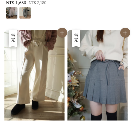
Sale
NT$ 1,680
Regular
price
price
NT$ 2,180
price
price
優惠
售完
優惠
售完