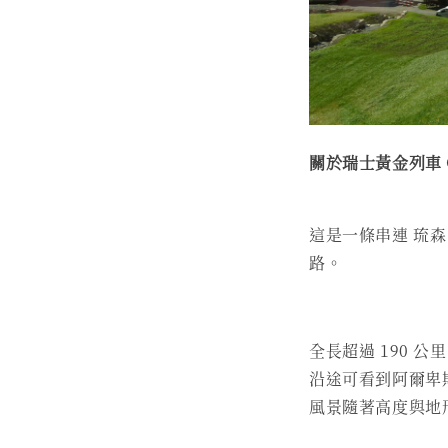
關於瑞士黃金列車 Gol
這是一條串連 琉森 (L
路。
全長超過 190 公
沿途可看到阿爾卑
風景隨著高度與地