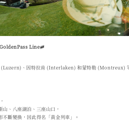
denPass Line
🚞
uzern)、因特拉肯 (Interlaken) 和蒙特勒 (Montreu
里，
斯山、八座湖泊、三座山口，
形不斷變換，因此得名「黃金列車」。