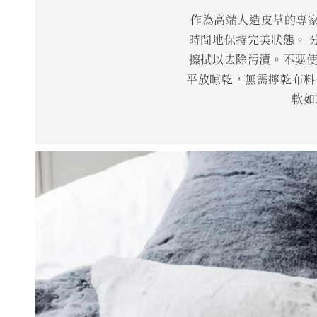
作為高端人造皮草的專家，
時間地保持完美狀態。 分
擦拭以去除污漬。不要使用
平放晾乾，無需擰乾布料。
軟如