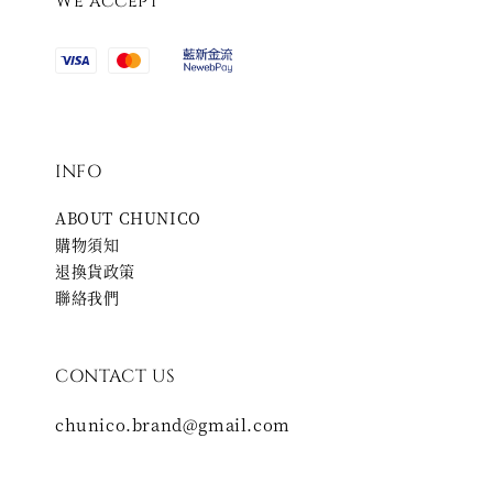
We accept
INFO
ABOUT CHUNICO
購物須知
退換貨政策
聯絡我們
CONTACT US
chunico.brand@gmail.com