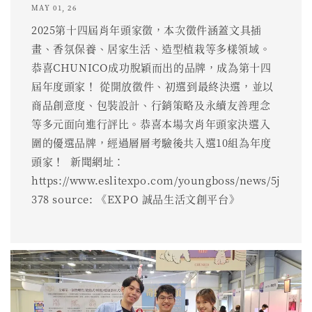
MAY 01, 26
2025第十四屆肖年頭家徵，本次徵件涵蓋文具插
畫、香氛保養、居家生活、造型植栽等多樣領域。
恭喜CHUNICO成功脫穎而出的品牌，成為第十四
屆年度頭家！ 從開放徵件、初選到最終決選，並以
商品創意度、包裝設計、行銷策略及永續友善理念
等多元面向進行評比。恭喜本場次肖年頭家決選入
圍的優選品牌，經過層層考驗後共入選10組為年度
頭家！ ​ 新聞網址：
https://www.eslitexpo.com/youngboss/news/5j
378 source: 《EXPO 誠品生活文創平台》