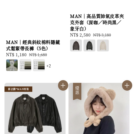
MAN｜高品質帥氣皮革夾
克外套（深咖／時尚黑／
象牙白）
Sale
NT$ 2,580
Regular
NT$ 3,180
price
price
MAN｜經典斜紋棉料隱藏
式鬆緊帶長褲（5色）
Sale
NT$ 1,180
Regular
NT$ 1,680
price
price
+2
優惠
新企劃*MAN男裝