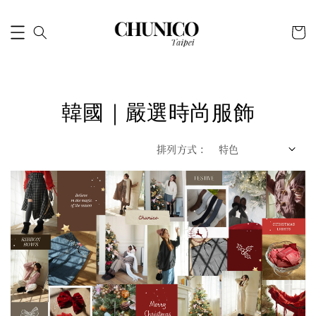
韓國｜嚴選時尚服飾
排列方式 :