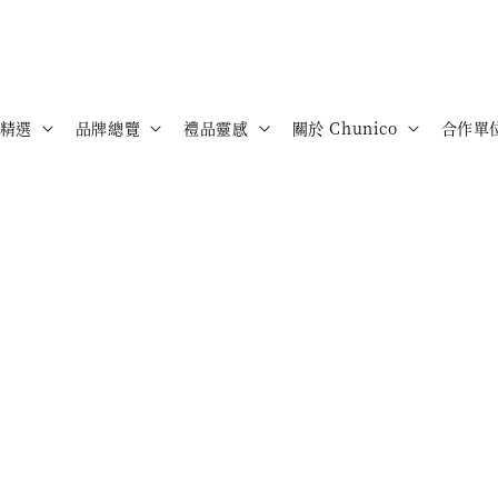
精選
品牌總覽
禮品靈感
關於 Chunico
合作單