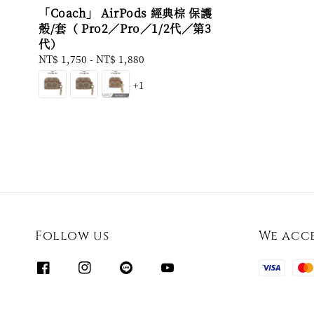
「Coach」 AirPods 經典棕 保護
殼/套（ Pro2／Pro／1/2代／第3
代）
Regular
NT$ 1,750
-
NT$ 1,880
price
+1
Follow us
We acc