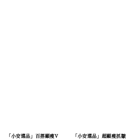
「小安選品」超顯瘦抓皺
「小安選品」百搭顯瘦V