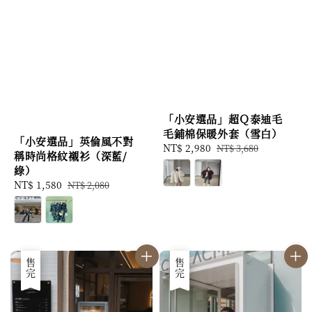
「小安選品」超Ｑ泰迪毛
毛鋪棉保暖外套（雪白）
「小安選品」英倫風不對
Sale
NT$ 2,980
Regular
NT$ 3,680
稱時尚格紋襯衫（深藍/
price
price
綠）
Sale
NT$ 1,580
Regular
NT$ 2,080
price
price
優惠
售完
優惠
售完