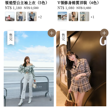
V領修身棉質洋裝（4色）
領造型公主袖上衣（5色）
Sale
NT$ 1,080
Regular
Sale
NT$ 1,180
Regular
NT$ 1,480
NT$ 1,580
price
price
price
price
+1
+2
優惠
售完
優惠
售完