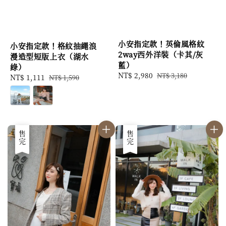
小安指定款！英倫風格紋
小安指定款！格紋抽繩浪
2way西外洋裝（卡其/灰
漫造型短版上衣（湖水
藍）
綠）
Sale
NT$ 2,980
Regular
NT$ 3,180
Sale
NT$ 1,111
Regular
NT$ 1,590
price
price
price
price
優惠
售完
優惠
售完