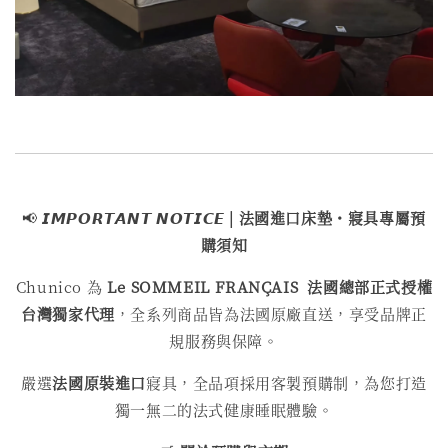
📢
𝙄𝙈𝙋𝙊𝙍𝙏𝘼𝙉𝙏 𝙉𝙊𝙏𝙄𝘾𝙀 | 法國進口床墊・寢具專屬預
購須知
Chunico 為
Le SOMMEIL FRANÇAIS
法國總部正式授權
台灣獨家代理
，全系列商品皆為法國原廠直送，享受品牌正
規服務與保障。
嚴選
法國原裝進口
寢具，全品項採用客製預購制，為您打造
獨一無二的法式健康睡眠體驗。