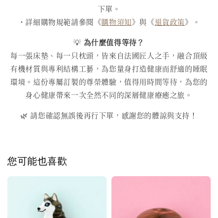
下單。
・詳細購物規範請參閱《
購物須知
》與《
退貨政策
》。
💡
為什麼值得等待？
每一張床墊、每一只枕頭，皆來自法國匠人之手，融合頂級
有機材質與專利結構工藝，為您量身打造健康而舒適的睡眠
環境。這份專屬訂製的尊榮體驗，值得用時間等待，為您的
身心健康帶來一次全然不同的深層健康療癒之旅。
🌿 請您確認無誤後再行下單，感謝您的體諒與支持！
您可能也喜歡