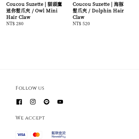
Coucou Suzette | 貓頭鷹
Coucou Suzette | 海豚
迷你髮爪夾 / Owl Mini
髮爪夾 / Dolphin Hair
Hair Claw
Claw
Regular
NT$ 280
Regular
NT$ 520
price
price
Follow us
We accept