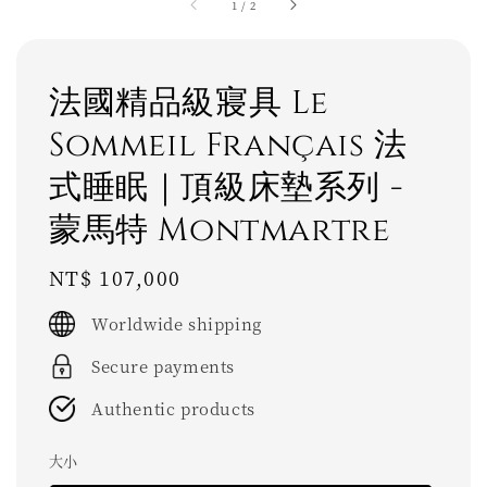
1
/
2
法國精品級寢具 Le
Sommeil Français 法
式睡眠｜頂級床墊系列 -
蒙馬特 Montmartre
Regular
NT$ 107,000
price
Worldwide shipping
Secure payments
Authentic products
大小