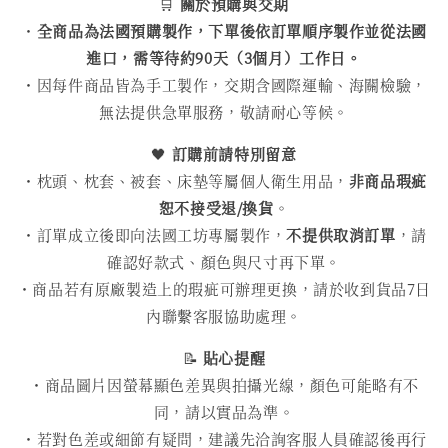
🛒
關於預購與交期
・
全商品為法國預購製作，下單後依訂單順序製作並從法國
進口，需等待約90天（3個月）工作日。
・因每件商品皆為手工製作，交期含國際運輸、海關檢驗，
無法提供急單服務，敬請耐心等候。
🖤
訂購前請特別留意
・枕頭、枕套、被套、床墊等屬個人衛生用品，
非商品瑕疵
恕不接受退/換貨
。
・訂單成立後即向法國工坊專屬製作，
不提供取消訂單
，請
確認好款式、顏色與尺寸再下單。
・商品若有原廠製造上的瑕疵可辦理更換，請於收到貨品7日
內聯繫客服協助處理。
📝
貼心提醒
・商品圖片因螢幕顯色差異與拍攝光線，顏色可能略有不
同，請以實品為準。
・若對色差或細節有疑問，建議先洽詢客服人員確認後再行