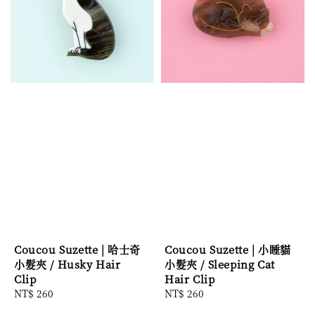
Coucou Suzette | 哈士奇
Coucou Suzette | 小睡貓
小髮夾 / Husky Hair
小髮夾 / Sleeping Cat
Clip
Hair Clip
Regular
NT$ 260
Regular
NT$ 260
price
price