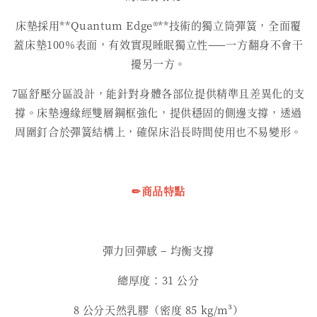
床墊採用**Quantum Edge®**技術的獨立筒彈簧，全面覆
蓋床墊100%表面，有效實現睡眠獨立性——一方翻身不會干
擾另一方。
7區舒壓分區設計，能針對身體各部位提供精準且差異化的支
撐。床墊邊緣經雙層鋼框強化，提供穩固的側邊支撐，透過
周圍釘合於彈簧結構上，確保床沿長時間使用也不易變形。
✏商品特點
彈力回彈感 – 均衡支撐
總厚度：31 公分
8 公分天然乳膠（密度 85 kg/m³）