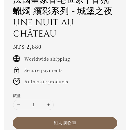
蠟燭 繽彩系列 - 城堡之夜
UNE NUIT AU
CHÂTEAU
Regular
NT$ 2,880
price
Worldwide shipping
Secure payments
Authentic products
數量
加入購物車