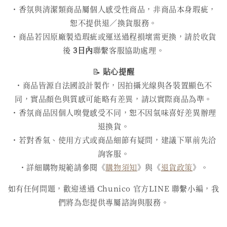
・香氛與清潔類商品屬個人感受性商品，非商品本身瑕疵，
恕不提供退／換貨服務。
・商品若因原廠製造瑕疵或運送過程損壞需更換，請於收貨
後
3日內
聯繫客服協助處理。
📝
貼心提醒
・商品皆源自法國設計製作，因拍攝光線與各裝置顯色不
同，實品顏色與質感可能略有差異，請以實際商品為準。
・香氛商品因個人嗅覺感受不同，恕不因氣味喜好差異辦理
退換貨。
・若對香氣、使用方式或商品細節有疑問，建議下單前先洽
詢客服。
・詳細購物規範請參閱《
購物須知
》與《
退貨政策
》。
如有任何問題，歡迎透過 Chunico 官方LINE 聯繫小編，我
們將為您提供專屬諮詢與服務。