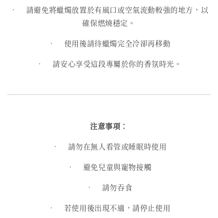
•
請避免將蠟燭放置於有風口或空氣流動較強的地方，以
確保燃燒穩定。
•
使用後請待蠟燭完全冷卻再移動
•
請安心享受這段專屬於你的香氛時光。
注意事項：
•
請勿在無人看管或睡眠時使用
•
避免兒童與寵物接觸
•
請勿吞食
•
若使用後出現不適，請停止使用