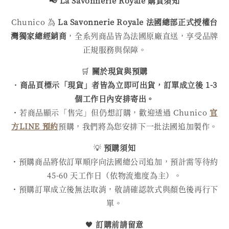
📢
La Savonnerie Royale
購買
須知
Chunico 為
La Savonnerie Royale
法國總部正式授權台
灣獨家總經銷商
，全系列商品皆為法國原廠直送，享受品牌
正規服務與保障。
🛒
關於現貨與預購
・
商品頁標示「現貨」者皆為立即可出貨，訂單成立後 1-3
個工作日內安排寄出。
・若商品顯示「售完」但仍想訂購，歡迎透過 Chunico
官
方LINE 預約
預購，我們將為您安排下一批法國追加製作。
💡
預購須知
・預購商品將依訂單順序向法國總公司追加，預計需等待約
45-60 天工作日（依物流進度為主）。
・預購訂單成立後無法取消，敬請確認款式與顏色後再行下
單。
🖤
訂購前請留意