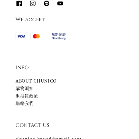
We accept
INFO
ABOUT CHUNICO
購物須知
退換貨政策
聯絡我們
CONTACT US
chunico.brand@gmail.com