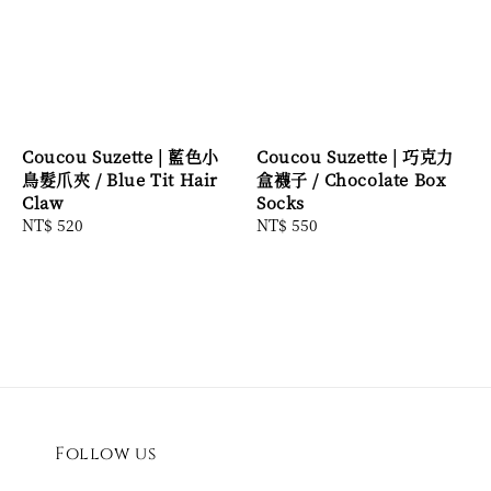
Coucou Suzette | 藍色小
Coucou Suzette | 巧克力
鳥髮爪夾 / Blue Tit Hair
盒襪子 / Chocolate Box
Claw
Socks
Regular
NT$ 520
Regular
NT$ 550
price
price
Follow us