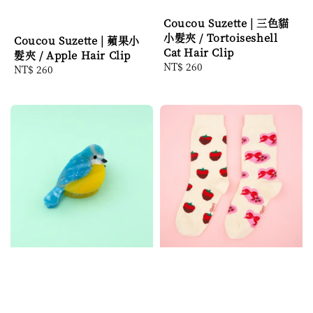
Coucou Suzette | 三色貓
小髮夾 / Tortoiseshell
Coucou Suzette | 蘋果小
Cat Hair Clip
髮夾 / Apple Hair Clip
Regular
NT$ 260
Regular
NT$ 260
price
price