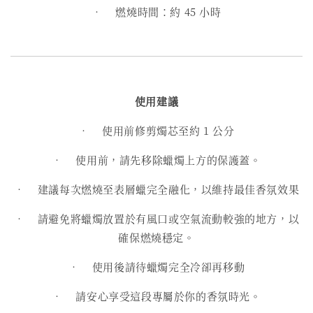
• 燃燒時間：約 45 小時
使用建議
•
使用前修剪燭芯至約 1 公分
•
使用前，請先移除蠟燭上方的保護蓋。
•
建議每次燃燒至表層蠟完全融化，以維持最佳香氛效果
•
請避免將蠟燭放置於有風口或空氣流動較強的地方，以
確保燃燒穩定。
•
使用後請待蠟燭完全冷卻再移動
•
請安心享受這段專屬於你的香氛時光。