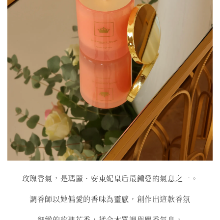
玫瑰香氣，是瑪麗．安東妮皇后最鍾愛的氣息之一。
調香師以她偏愛的香味為靈感，創作出這款香氛
細緻的玫瑰花香，揉合木質調與麝香氣息，