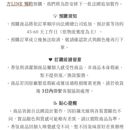
方LINE 預約
預購，我們將為您安排下一批法國追加製作。
💡
預購須知
・預購商品將依訂單順序向法國總公司追加，預計需等待約
45-60 天工作日（依物流進度為主）。
・預購訂單成立後無法取消，敬請確認款式與顏色後再行下
單。
🖤
訂購前請留意
・香氛與清潔類商品屬個人感受性商品，非商品本身瑕疵，
恕不提供退／換貨服務。
・商品若因原廠製造瑕疵或運送過程損壞需更換，請於收貨
後
3日內
聯繫客服協助處理。
📝
貼心提醒
・商品皆源自法國設計製作，因拍攝光線與各裝置顯色不
同，實品顏色與質感可能略有差異，請以實際商品為準。
・香氛商品因個人嗅覺感受不同，恕不因氣味喜好差異辦理