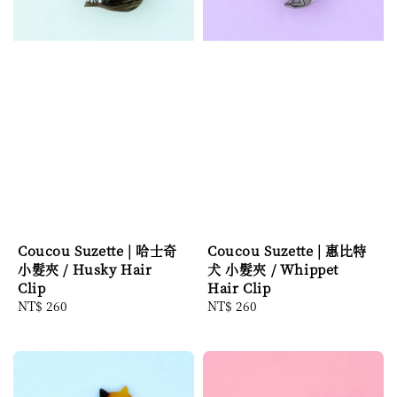
Coucou Suzette | 哈士奇
Coucou Suzette | 惠比特
小髮夾 / Husky Hair
犬 小髮夾 / Whippet
Clip
Hair Clip
Regular
NT$ 260
Regular
NT$ 260
price
price