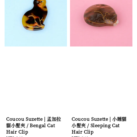
Coucou Suzette | 孟加拉
Coucou Suzette | 小睡貓
貓小髮夾 / Bengal Cat
小髮夾 / Sleeping Cat
Hair Clip
Hair Clip