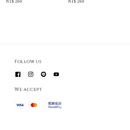
Regular
NT$ 260
Regular
NT$ 260
price
price
Follow us
We accept