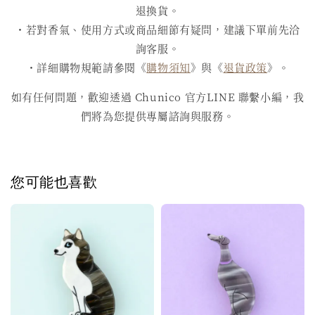
退換貨。
・若對香氣、使用方式或商品細節有疑問，建議下單前先洽
詢客服。
・詳細購物規範請參閱《
購物須知
》與《
退貨政策
》。
如有任何問題，歡迎透過 Chunico 官方LINE 聯繫小編，我
們將為您提供專屬諮詢與服務。
您可能也喜歡