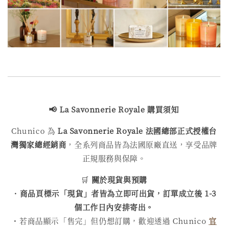
📢
La Savonnerie Royale
購買
須知
Chunico 為
La Savonnerie Royale
法國總部正式授權台
灣獨家總經銷商
，全系列商品皆為法國原廠直送，享受品牌
正規服務與保障。
🛒
關於現貨與預購
・
商品頁標示「現貨」者皆為立即可出貨，訂單成立後 1-3
個工作日內安排寄出。
・若商品顯示「售完」但仍想訂購，歡迎透過 Chunico
官