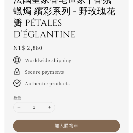
蠟燭 繽彩系列 - 野玫瑰花
瓣 PÉTALES
D’ÉGLANTINE
Regular
NT$ 2,880
price
Worldwide shipping
Secure payments
Authentic products
數量
加入購物車