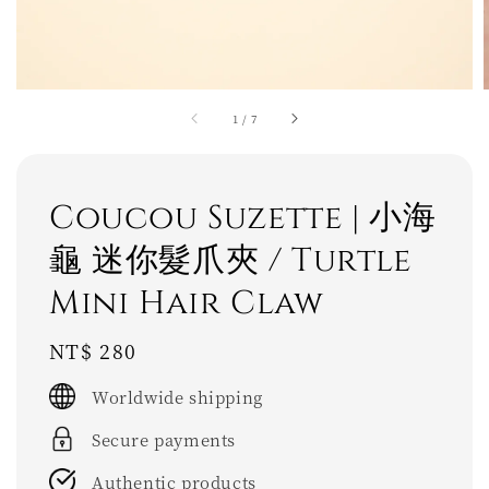
1
/
7
Coucou Suzette | 小海
龜 迷你髮爪夾 / Turtle
Mini Hair Claw
Regular
NT$ 280
price
Worldwide shipping
Secure payments
Authentic products