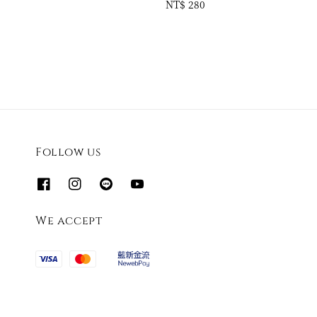
Regular
NT$ 280
price
Follow us
We accept