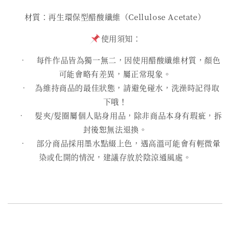
材質：再生環保型醋酸纖維（Cellulose Acetate）
使用須知：
• 每件作品皆為獨一無二，因使用醋酸纖維材質，顏色
可能會略有差異，屬正常現象。
• 為維持商品的最佳狀態，請避免碰水，洗澡時記得取
下哦！
• 髮夾/髮圈屬個人貼身用品，除非商品本身有瑕疵，拆
封後恕無法退換。
• 部分商品採用墨水點綴上色，遇高溫可能會有輕微暈
染或化開的情況，建議存放於陰涼通風處。