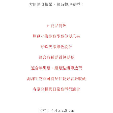
方便隨身攜帶，隨時整理髮型！
✨ 商品特色
原創小海龜造型迷你髮爪夾
珍珠光澤綠色設計
適合各種髮質與髮長
適合半綁髮、編髮點綴等造型
海洋生物與可愛配件愛好者必收藏
春夏穿搭與日常造型都適合
尺寸： 4.4
x 2.8 cm