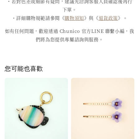
・若對色差或細節有疑問，建議先洽詢客服人員確認後再行
下單。
・詳細購物規範請參閱《
購物須知
》與《
退貨政策
》。
如有任何問題，歡迎透過 Chunico 官方LINE 聯繫小編，我
們將為您提供專屬諮詢與服務。
您可能也喜歡