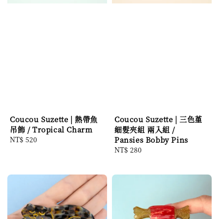
Coucou Suzette | 熱帶魚
Coucou Suzette | 三色堇
吊飾 / Tropical Charm
細髮夾組 兩入組 /
Regular
NT$ 520
Pansies Bobby Pins
price
Regular
NT$ 280
price