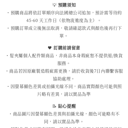
💡
預購須知
・預購商品將依訂單順序向法國總公司追加，預計需等待約
45-60 天工作日（依物流進度為主）。
・預購訂單成立後無法取消，敬請確認款式與顏色後再行下
單。
🖤
訂購前請留意
・髮夾屬個人配件類商品，非商品本身瑕疵恕不提供退/換貨
服務。
・商品若因原廠製造瑕疵需更換，請於收貨後7日內聯繫客服
協助處理。
・因螢幕顯色差異或拍攝光線不同，商品實際顏色可能與照
片略有差異，請以實品為準
📝
貼心提醒
・商品圖片因螢幕顯色差異與拍攝光線，顏色可能略有不
同，請以實品為準。