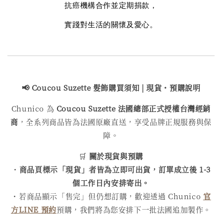
抗癌機構合作並定期捐款，
實踐對生活的關懷及愛心。
📢 Coucou Suzette 髮飾購買
須知 | 現貨・預購說明
Chunico 為
Coucou Suzette 法國總部正式授權台灣經銷
商
，全系列商品皆為法國原廠直送，享受品牌正規服務與保
障。
🛒
關於現貨與預購
・
商品頁標示「現貨」者皆為立即可出貨，訂單成立後 1-3
個工作日內安排寄出。
・若商品顯示「售完」但仍想訂購，歡迎透過 Chunico
官
方LINE 預約
預購，我們將為您安排下一批法國追加製作。