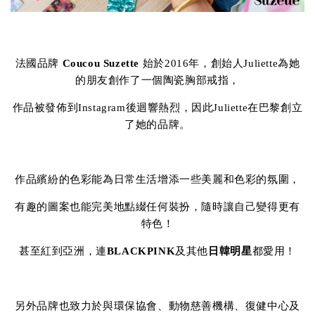
法國品牌
Coucou Suzette
始於2016年，創始人Juliette為她
的朋友創作了一個陶瓷胸部戒指，
作品被發佈到Instagram後迴響熱烈，因此Juliette在巴黎創立
了她的品牌。
作品繽紛的色彩能為日常生活增添一些美麗和色彩的氛圍，
有趣的圖案也能完美地點綴任何裝扮，隨時讓自己變得更有
特色！
甚至紅到亞洲，連
BLACKPINK
及其他
日韓明星
都愛用！
另外品牌也致力於與環保協會、動物慈善機構、復健中心及