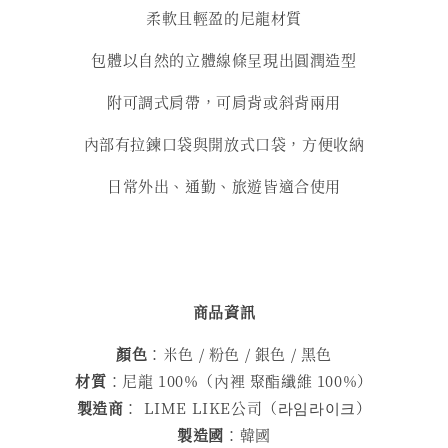
柔軟且輕盈的尼龍材質
包體以自然的立體線條呈現出圓潤造型
附可調式肩帶，可肩背或斜背兩用
內部有拉鍊口袋與開放式口袋，方便收納
日常外出、通勤、旅遊皆適合使用
商品資訊
顏色
：米色 / 粉色 / 銀色 / 黑色
材質
：尼龍 100%（內裡 聚酯纖維 100%）
製造商
： LIME LIKE公司（라임라이크）
製造國
：韓國