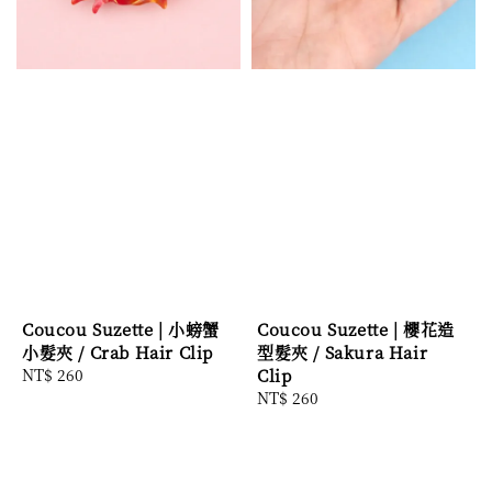
Coucou Suzette | 小螃蟹
Coucou Suzette | 櫻花造
小髮夾 / Crab Hair Clip
型髮夾 / Sakura Hair
Regular
NT$ 260
Clip
price
Regular
NT$ 260
price