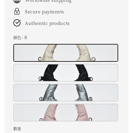
Secure payments
Authentic products
顏色
: 米
數量