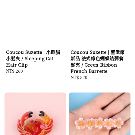
Coucou Suzette | 小睡貓
Coucou Suzette | 聖誕節
小髮夾 / Sleeping Cat
新品 法式綠色蝴蝶結彈簧
Hair Clip
髮夾 / Green Ribbon
Regular
NT$ 260
French Barrette
price
Regular
NT$ 520
price