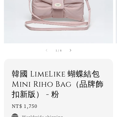
1
/
8
韓國 LimeLike 蝴蝶結包
Mini Riho Bag（品牌飾
扣新版） - 粉
Regular
NT$ 1,750
price
Worldwide shipping