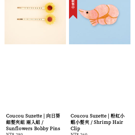
Coucou Suzette | 向日葵
Coucou Suzette | 粉紅小
細髮夾組 兩入組 /
蝦小髮夾 / Shrimp Hair
Sunflowers Bobby Pins
Clip
Regular
NT$ 280
Regular
NT$ 260