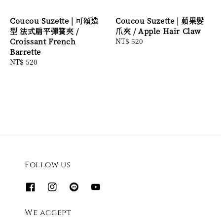
Coucou Suzette | 可頌造
Coucou Suzette | 蘋果髮
型 法式扁平彈簧夾 /
爪夾 / Apple Hair Claw
Croissant French
Regular
NT$ 520
Barrette
price
Regular
NT$ 520
price
Follow us
We accept