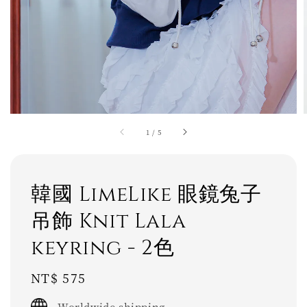
1
/
5
韓國 LimeLike 眼鏡兔子
吊飾 Knit Lala
keyring - 2色
Regular
NT$ 575
price
Worldwide shipping