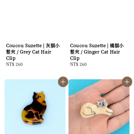
Coucou Suzette | 灰貓小
Coucou Suzette | 橘貓小
髮夾 / Grey Cat Hair
髮夾 / Ginger Cat Hair
Clip
Clip
Regular
NT$ 260
Regular
NT$ 260
price
price