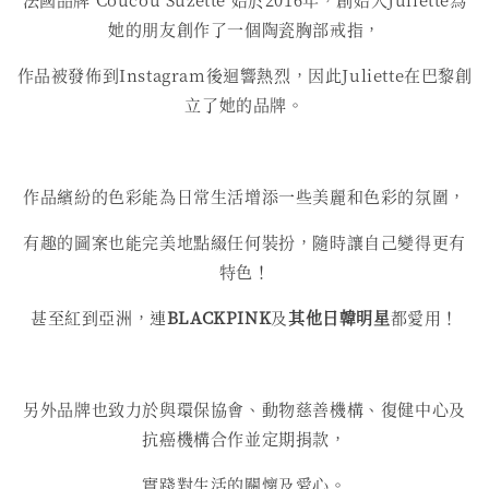
她的朋友創作了一個陶瓷胸部戒指，
作品被發佈到Instagram後迴響熱烈，因此Juliette在巴黎創
立了她的品牌。
作品繽紛的色彩能為日常生活增添一些美麗和色彩的氛圍，
有趣的圖案也能完美地點綴任何裝扮，隨時讓自己變得更有
特色！
甚至紅到亞洲，連
BLACKPINK
及
其他日韓明星
都愛用！
另外品牌也致力於與環保協會、動物慈善機構、復健中心及
抗癌機構合作並定期捐款，
實踐對生活的關懷及愛心。