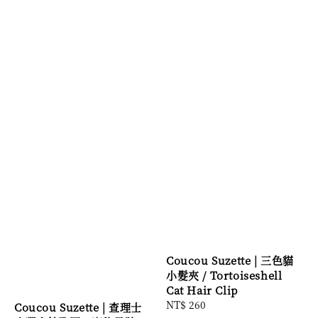
Coucou Suzette | 三色貓
小髮夾 / Tortoiseshell
Cat Hair Clip
Regular
NT$ 260
Coucou Suzette | 查理士