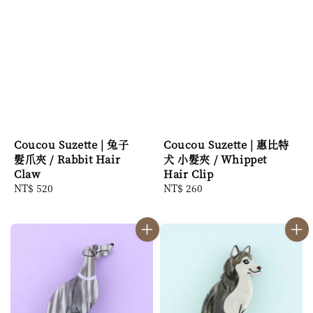
Coucou Suzette | 兔子
Coucou Suzette | 惠比特
髮爪夾 / Rabbit Hair
犬 小髮夾 / Whippet
Claw
Hair Clip
Regular
NT$ 520
Regular
NT$ 260
price
price