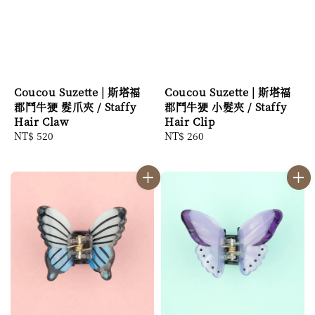
Coucou Suzette | 斯塔福
Coucou Suzette | 斯塔福
郡鬥牛㹴 髮爪夾 / Staffy
郡鬥牛㹴 小髮夾 / Staffy
Hair Claw
Hair Clip
Regular
NT$ 520
Regular
NT$ 260
price
price