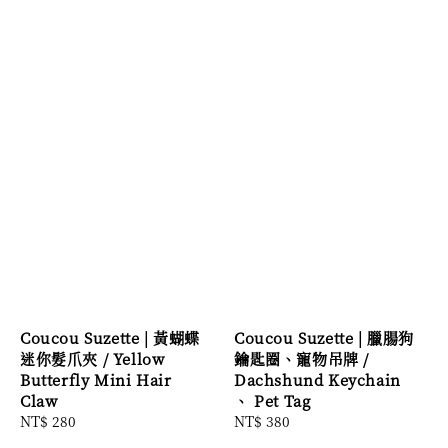
Coucou Suzette | 黃蝴蝶
Coucou Suzette | 臘腸狗
迷你髮爪夾 / Yellow
鑰匙圈、寵物吊牌 /
Butterfly Mini Hair
Dachshund Keychain
Claw
、 Pet Tag
Regular
NT$ 280
Regular
NT$ 380
price
price