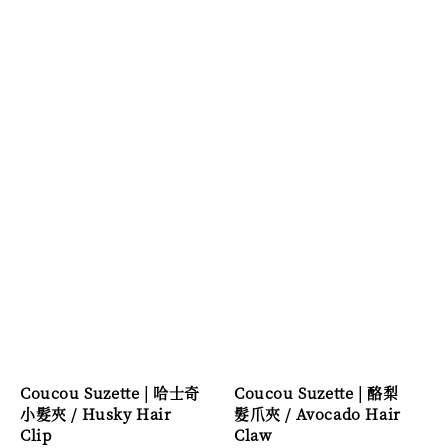
Coucou Suzette | 哈士奇
Coucou Suzette | 酪梨
小髮夾 / Husky Hair
髮爪夾 / Avocado Hair
Clip
Claw