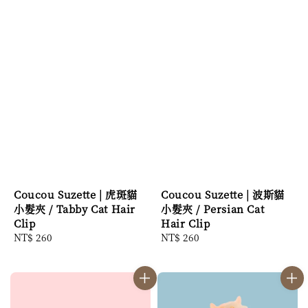
Coucou Suzette | 虎斑貓
Coucou Suzette | 波斯貓
小髮夾 / Tabby Cat Hair
小髮夾 / Persian Cat
Clip
Hair Clip
Regular
NT$ 260
Regular
NT$ 260
price
price