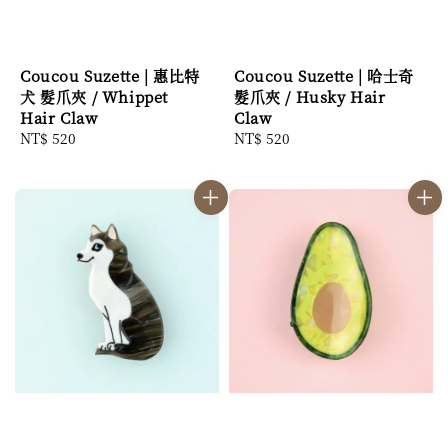
Coucou Suzette | 惠比特
Coucou Suzette | 哈士奇
犬 髮爪夾 / Whippet
髮爪夾 / Husky Hair
Hair Claw
Claw
Regular
NT$ 520
Regular
NT$ 520
price
price