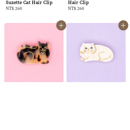
Suzette Cat Hair Clip
Hair Clip
Regular
NT$ 260
Regular
NT$ 260
price
price