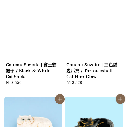
Coucou Suzette | 賓士貓
Coucou Suzette | 三色貓
襪子 / Black & White
髮爪夾 / Tortoiseshell
Cat Socks
Cat Hair Claw
Regular
NT$ 550
Regular
NT$ 520
price
price