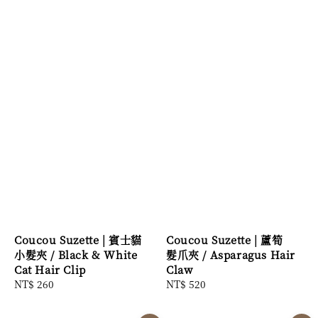
Coucou Suzette | 賓士貓
Coucou Suzette | 蘆筍
小髮夾 / Black & White
髮爪夾 / Asparagus Hair
Cat Hair Clip
Claw
Regular
NT$ 260
Regular
NT$ 520
price
price