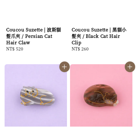
Coucou Suzette | 波斯貓
Coucou Suzette | 黑貓小
髮爪夾 / Persian Cat
髮夾 / Black Cat Hair
Hair Claw
Clip
Regular
NT$ 520
Regular
NT$ 260
price
price