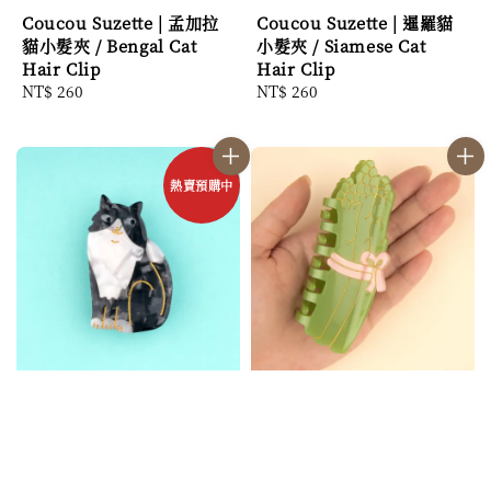
Coucou Suzette | 孟加拉
Coucou Suzette | 暹羅貓
貓小髮夾 / Bengal Cat
小髮夾 / Siamese Cat
Hair Clip
Hair Clip
Regular
NT$ 260
Regular
NT$ 260
price
price
熱賣預購中