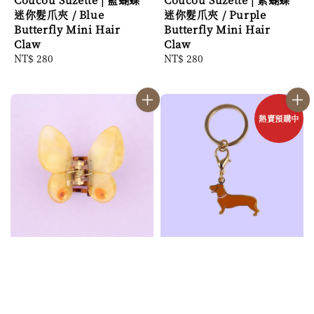
迷你髮爪夾 / Blue
迷你髮爪夾 / Purple
Butterfly Mini Hair
Butterfly Mini Hair
Claw
Claw
Regular
NT$ 280
Regular
NT$ 280
price
price
熱賣預購中