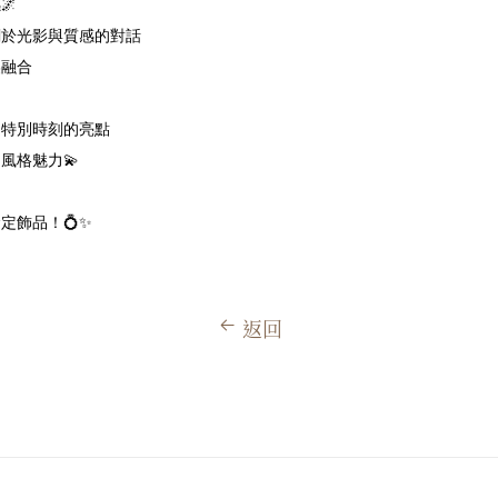
🌌
關於光影與質感的對話
美融合
是特別時刻的亮點
風格魅力💫
定飾品！💍✨
返回